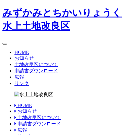
みずかみとちかいりょうく
水上
土地改良区
toggle
navigation
HOME
お知らせ
土地改良区について
申請書ダウンロード
広報
リンク
HOME
お知らせ
土地改良区について
申請書ダウンロード
広報