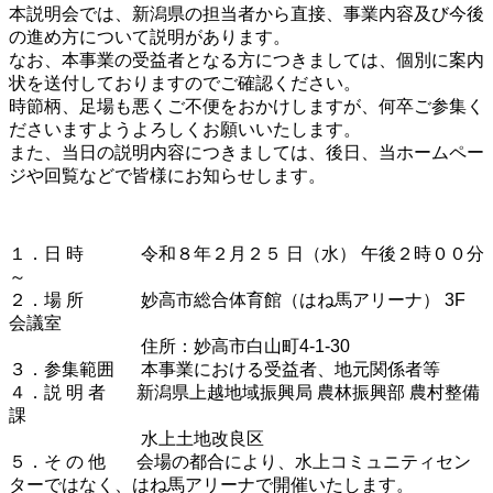
本説明会では、新潟県の担当者から直接、事業内容
及び今後
の進め方について説明があります。
なお、本事業の受益者となる方につきましては、個別に案内
状を送付しておりますのでご確認ください。
時節柄、足場も悪くご不便をおかけしますが、何卒ご参集く
ださいますようよろしくお願いい
たします。
また、当日の説明内容につきましては、後日、当ホームペー
ジや回覧などで皆様にお知らせします。
１．日 時 令和８年２月２５ 日（水） 午後２時００分
～
２．場 所 妙高市総合体育館（はね馬アリーナ） 3F
会議室
住所：妙高市白山町4-1-30
３．参集範囲 本事業における受益者、地元関係者等
４．説 明 者 新潟県上越地域振興局 農林振興部 農村整備
課
水上土地改良区
５．そ の 他 会場の都合により、水上コミュニティセン
ターではなく、
はね馬アリーナで開催いたします。