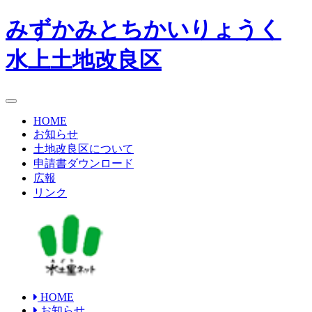
みずかみとちかいりょうく
水上
土地改良区
toggle
navigation
HOME
お知らせ
土地改良区について
申請書ダウンロード
広報
リンク
HOME
お知らせ