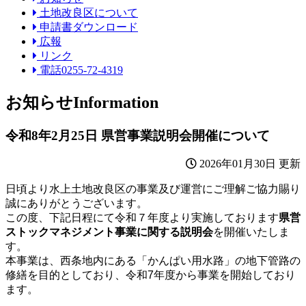
土地改良区について
申請書ダウンロード
広報
リンク
電話0255-72-4319
お知らせ
Information
令和8年2月25日 県営事業説明会開催について
2026年01月30日 更新
日頃より水上土地改良区の事業及び運営にご理解ご協力賜り
誠にありがとうございます。
この度、下記日程にて令和７年度より実施しております
県営
ストックマネジメント事業に
関する説明会
を開催いたしま
す。
本事業は、西条地内にある「かんぱい用水路」の地下管路の
修繕を目的としており、令和7
年度から事業を開始しており
ます。