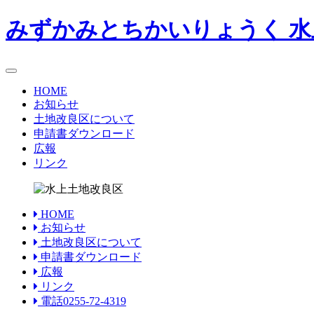
みずかみとちかいりょうく
水
toggle
navigation
HOME
お知らせ
土地改良区について
申請書ダウンロード
広報
リンク
HOME
お知らせ
土地改良区について
申請書ダウンロード
広報
リンク
電話0255-72-4319